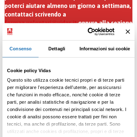
poterci aiutare almeno un giorno a settimana,
contattaci scrivendo a
formaz.volontari@vidas.it
oppure alla sezione
del sito dedicata
:
https://www.vidas.it/volontari/
Consenso
Dettagli
Informazioni sui cookie
Condividi
Cookie policy Vidas
Questo sito utilizza cookie tecnici propri e di terze parti
per migliorare l'esperienza dell'utente, per assicurarsi
che funzioni in modo efficace, nonché cookie di terze
parti, per analisi statistiche di navigazione e per la
Torna ai racconti
condivisione dei contenuti nei principali social network. I
Premi INVIO per cercare o ESC per uscire
cookie di analisi possono essere trattati per fini non
|
Articolo precedente
Articolo successivo
tecnici, ma anche di profilazione, da terze parti. Sono
utilizzati anche cookies di profilazione, propri e di terze