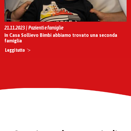
21.11.2023 | Pazienti e famiglie
In Casa Sollievo Bimbi abbiamo trovato una seconda
famiglia
Leggi tutto