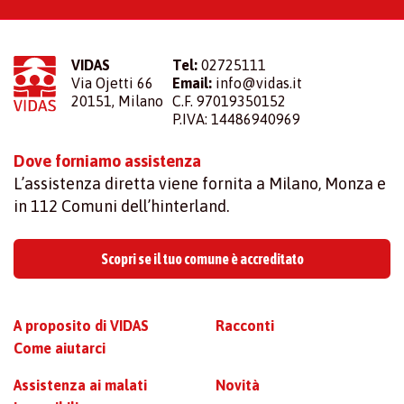
VIDAS
Tel:
02725111
Via Ojetti 66
Email:
info@vidas.it
20151, Milano
C.F. 97019350152
P.IVA: 14486940969
Dove forniamo assistenza
L’assistenza diretta viene fornita a Milano, Monza e
in 112 Comuni dell’hinterland.
Scopri se il tuo comune è accreditato
A proposito di VIDAS
Racconti
Come aiutarci
Assistenza ai malati
Novità