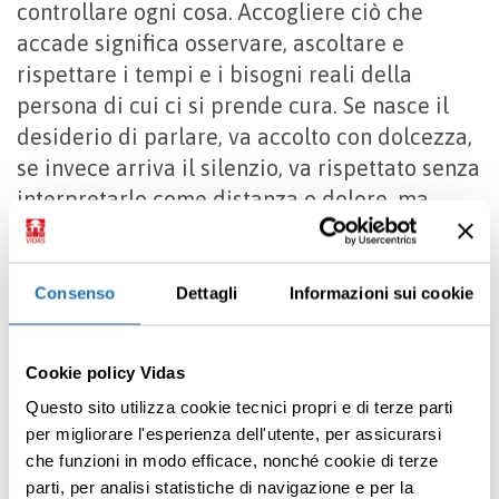
controllare ogni cosa. Accogliere ciò che
accade significa osservare, ascoltare e
rispettare i tempi e i bisogni reali della
persona di cui ci si prende cura. Se nasce il
desiderio di parlare, va accolto con dolcezza,
se invece arriva il silenzio, va rispettato senza
interpretarlo come distanza o dolore, ma
come una forma diversa di comunicazione,
altrettanto profonda.
Consenso
Dettagli
Informazioni sui cookie
Anche l’
alimentazione assume un significato
diverso nel fine vita
. Non è più legata al
nutrimento in senso stretto, ma al conforto.
Cookie policy Vidas
Nel nostro approfondimento
Questo sito utilizza cookie tecnici propri e di terze parti
sull’
alimentazione nelle persone con malattie
per migliorare l'esperienza dell'utente, per assicurarsi
che funzioni in modo efficace, nonché cookie di terze
inguaribili
spieghiamo proprio come
parti, per analisi statistiche di navigazione e per la
affrontare questo tema con serenità,