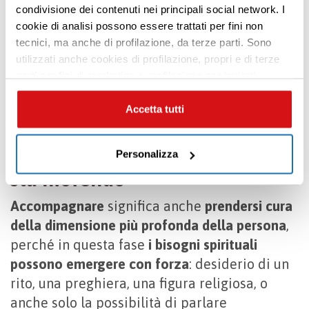
condivisione dei contenuti nei principali social network. I
Premi INVIO per cercare o ESC per uscire
rispettando i desideri e i bisogni della persona
.
cookie di analisi possono essere trattati per fini non
In
hospice o a casa
, l’accompagnamento alla
tecnici, ma anche di profilazione, da terze parti. Sono
morte può diventare un tempo condiviso di
utilizzati anche cookies di profilazione, propri e di terze
tenerezza e ascolto. E, a volte, anche di
parti per fini di marketing e profilazione per inviarti
contenuti mirati sulle tue preferenze e i tuoi interessi. Se
riconciliazione.
CHIUDI questo banner, saranno utilizzati soltanto
Accetta tutti
Sostenere la dimensione
cookies tecnici. Seleziona i pulsanti sottostanti per
effettuare le tue scelte: se vuoi accettare tutti i cookie,
spirituale e psicologica di chi
Personalizza
seleziona “ACCETTA TUTTI”, se vuoi abilitare o
sta morendo
disabilitare soltanto determinate categorie di cookies
seleziona “PERSONALIZZA”. Per maggiori informazioni
Accompagnare
significa anche
prendersi cura
e modificare le tue preferenze vai alla nostra
cookie
della dimensione più profonda della persona
,
policy
.
perché in questa fase
i bisogni spirituali
possono emergere con forza
: desiderio di un
rito, una preghiera, una figura religiosa, o
anche solo la possibilità di parlare