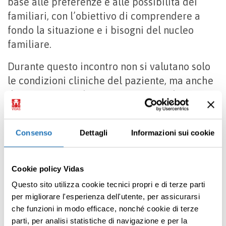
base alle preferenze e alle possibilità dei
familiari, con l’obiettivo di comprendere a
fondo la situazione e i bisogni del nucleo
familiare.
Durante questo incontro non si valutano solo
le condizioni cliniche del paziente, ma anche
il contesto complessivo in cui vive: i bisogni
fisici, psicologici e relazionali, la
composizione della famiglia, chi potrà
Consenso
Dettagli
Informazioni sui cookie
assumere il ruolo di caregiver, le risorse
economiche e sociali disponibili e le
caratteristiche dell’abitazione. L’obiettivo è
Cookie policy Vidas
capire se esistono le condizioni per garantire
Questo sito utilizza cookie tecnici propri e di terze parti
un’assistenza adeguata e sicura, e quale sia il
per migliorare l'esperienza dell'utente, per assicurarsi
percorso più appropriato.
che funzioni in modo efficace, nonché cookie di terze
parti, per analisi statistiche di navigazione e per la