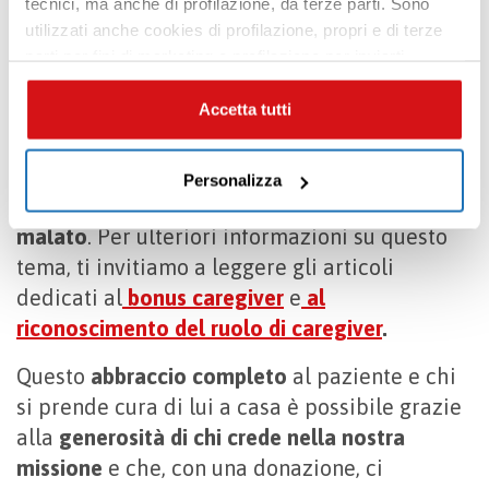
trovare consigli e tutorial video dedicati ai
tecnici, ma anche di profilazione, da terze parti. Sono
utilizzati anche cookies di profilazione, propri e di terze
principali compiti del caregiver.
parti per fini di marketing e profilazione per inviarti
Prestiamo grande attenzione anche agli
contenuti mirati sulle tue preferenze e i tuoi interessi. Se
CHIUDI questo banner, saranno utilizzati soltanto
Accetta tutti
aspetti economici legati all’assistenza
cookies tecnici. Seleziona i pulsanti sottostanti per
familiare
. A tal fine, offriamo
informazioni
effettuare le tue scelte: se vuoi accettare tutti i cookie,
dettagliate sui diritti economici disponibili per
Personalizza
seleziona “ACCETTA TUTTI”, se vuoi abilitare o
coloro che si prendono cura di un familiare
disabilitare soltanto determinate categorie di cookies
malato
. Per ulteriori informazioni su questo
seleziona “PERSONALIZZA”. Per maggiori informazioni
tema, ti invitiamo a leggere gli articoli
e modificare le tue preferenze vai alla nostra
cookie
policy
.
dedicati al
bonus caregiver
e
al
riconoscimento del ruolo di caregiver
.
Questo
abbraccio completo
al paziente e chi
si prende cura di lui a casa è possibile grazie
alla
generosità di chi crede nella nostra
missione
e che, con una donazione, ci