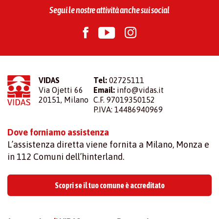
Segui le nostre attività anche sui social
VIDAS
Tel:
02725111
Via Ojetti 66
Email:
info@vidas.it
20151, Milano
C.F. 97019350152
P.IVA: 14486940969
Dove forniamo assistenza
L’assistenza diretta viene fornita a Milano, Monza e
in 112 Comuni dell’hinterland.
Scopri se il tuo comune è accreditato