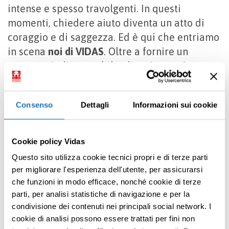
intense e spesso travolgenti. In questi
momenti, chiedere aiuto diventa un atto di
coraggio e di saggezza. Ed è qui che entriamo
in scena
noi di VIDAS
. Oltre a fornire un
sostegno indispensabile al paziente,
ci
prendiamo cura di tutto il nucleo familiare,
aiutando anche il caregiver
.
Consenso
Dettagli
Informazioni sui cookie
Da un punto di vista pratico,
formiamo il
caregiver per prepararlo ad affrontare alcuni
Cookie policy Vidas
aspetti pratici dell’assistenza
come “la
Questo sito utilizza cookie tecnici propri e di terze parti
mobilizzazione del paziente”, la
per migliorare l'esperienza dell'utente, per assicurarsi
somministrazione di alcune terapie e l’igiene
che funzioni in modo efficace, nonché cookie di terze
(il cambio del pannolone o la sostituzione del
parti, per analisi statistiche di navigazione e per la
sacchetto delle urine). Nella nostra
guida
condivisione dei contenuti nei principali social network. I
Premi INVIO per cercare o ESC per uscire
all’assistenza dei malati in casa
è possibile
cookie di analisi possono essere trattati per fini non