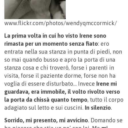
www.flickr.com/photos/wendyqmccormick/
La prima volta in cui ho visto Irene sono
rimasta per un momento senza fiato
: ero
entrata nella sua stanza in punta di piedi, non
so mai quando busso e apro la porta di una
stanza cosa e chi troverò, forse i parenti in
visita, forse il paziente dorme, forse non ha
voglia di essere disturbato… Invece
Irene mi
guardava, era immobile, il volto rivolto verso
la porta da chissà quanto tempo
, tutto il corpo
adagiato sul letto e sui cuscini.
In silenzio
.
Sorrido, mi presento, mi avvicino
. Domando se