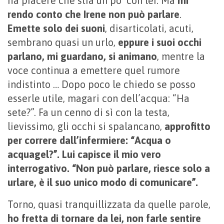
ha piacere che stia un po’ con lei. Ma
mi
rendo conto che Irene non può parlare
.
Emette solo dei suoni
, disarticolati, acuti,
sembrano quasi un urlo,
eppure i suoi occhi
parlano, mi guardano, si animano
, mentre la
voce continua a emettere quel rumore
indistinto …
Dopo poco le chiedo se posso
esserle utile, magari con dell’acqua: “Ha
sete?”. Fa un cenno di sì con la testa,
lievissimo, gli occhi si spalancano,
approfitto
per correre dall’infermiere: “Acqua o
acquagel?”. Lui capisce il mio vero
interrogativo. “Non può parlare, riesce solo a
urlare, è il suo unico modo di comunicare”.
Torno, quasi tranquillizzata da quelle parole,
ho fretta di tornare da lei, non farle sentire