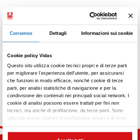
Solo, una, chiarissima. Una profonda
gratitudine per quello che ho ricevuto.
Consenso
Dettagli
Informazioni sui cookie
Condividi
Cookie policy Vidas
Questo sito utilizza cookie tecnici propri e di terze parti
per migliorare l'esperienza dell'utente, per assicurarsi
che funzioni in modo efficace, nonché cookie di terze
Torna ai racconti
parti, per analisi statistiche di navigazione e per la
condivisione dei contenuti nei principali social network. I
Premi INVIO per cercare o ESC per uscire
|
Articolo precedente
Articolo successivo
cookie di analisi possono essere trattati per fini non
tecnici, ma anche di profilazione, da terze parti. Sono
utilizzati anche cookies di profilazione, propri e di terze
parti per fini di marketing e profilazione per inviarti
contenuti mirati sulle tue preferenze e i tuoi interessi. Se