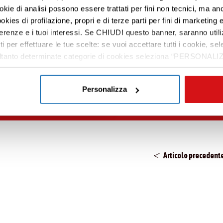
ookie di analisi possono essere trattati per fini non tecnici, ma an
sti
e – mi viene da dire – splendidi amici, che or
okies di profilazione, propri e di terze parti per fini di marketing e
nostra vita.
ferenze e i tuoi interessi. Se CHIUDI questo banner, saranno utili
ti per effettuare le tue scelte: se vuoi accettare tutti i cookie,
e soltanto determinate categorie di cookies seleziona “PERSONALI
tue preferenze vai alla nostra
cookie policy
.
Personalizza
Articolo precedent