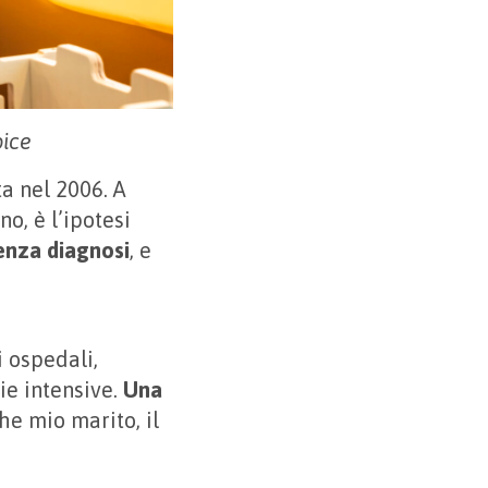
pice
a nel 2006. A
o, è l’ipotesi
enza diagnosi
, e
i ospedali,
pie intensive.
Una
he mio marito, il