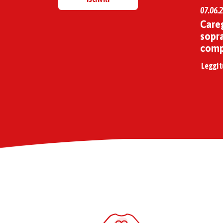
07.06.2
Care
sopr
comp
Leggi t