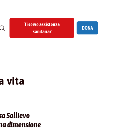
Ti serve assistenza
DONA
sanitaria?
a vita
sa Sollievo
una dimensione