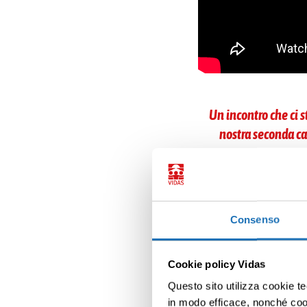
Un incontro che ci s
nostra seconda cas
Ha bisogno del co
Consenso
Sollievo Bimbi h
La sera le dico: 
Cookie policy Vidas
«Andiamo in VIDAS
Questo sito utilizza cookie te
Per Virginia venir
in modo efficace, nonché cooki