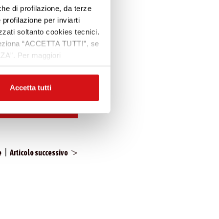
che di profilazione, da terze
Premi INVIO per cercare o ESC per uscire
mai sono parte
 profilazione per inviarti
zzati soltanto cookies tecnici.
 seleziona “ACCETTA TUTTI”, se
ZZA”. Per maggiori
Accetta tutti
|
e
Articolo successivo