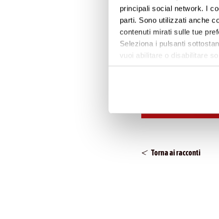
principali social network. I c
grandi professioni
parti. Sono utilizzati anche co
della sua e della 
contenuti mirati sulle tue pre
Seleziona i pulsanti sottostan
vuoi abilitare o disabilitar
informazioni e modificare le 
Torna ai racconti