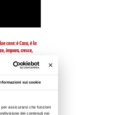
ue cose: è Casa, è la
ze, impara, cresce,
ia io, e
in Casa
Informazioni sui cookie
umina. Non le dico
enso.
e, per assicurarsi che funzioni
ersone, oltre che
ondivisione dei contenuti nei