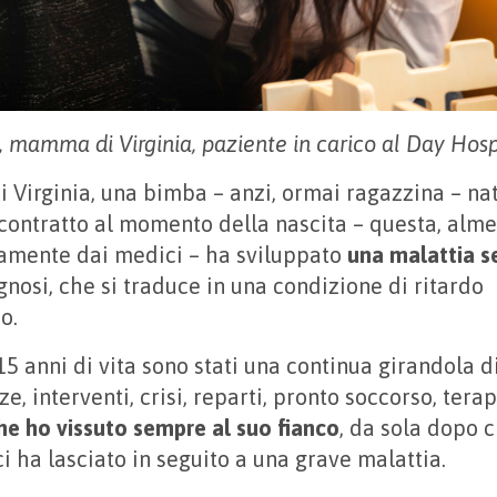
i, mamma di Virginia, paziente in carico al Day Hos
Virginia, una bimba – anzi, ormai ragazzina – nat
 contratto al momento della nascita – questa, almen
vamente dai medici – ha sviluppato
una malattia s
nosi, che si traduce in una condizione di ritardo
o.
 15 anni di vita sono stati una continua girandola d
e, interventi, crisi, reparti, pronto soccorso, tera
he ho vissuto sempre al suo fianco
, da sola dopo c
ci ha lasciato in seguito a una grave malattia.