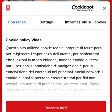
Consenso
Dettagli
Informazioni sui cookie
Cookie policy Vidas
Questo sito utilizza cookie tecnici propri e di terze parti
per migliorare l'esperienza dell'utente, per assicurarsi
che funzioni in modo efficace, nonché cookie di terze
parti, per analisi statistiche di navigazione e per la
condivisione dei contenuti nei principali social network. I
Premi INVIO per cercare o ESC per uscire
07.10.2025 | Operatori
cookie di analisi possono essere trattati per fini non
Alimentazione nei malati inguaribili: la nutrizione nel
tecnici, ma anche di profilazione, da terze parti. Sono
fine vita
utilizzati anche cookies di profilazione, propri e di terze
Leggi tutto
parti per fini di marketing e profilazione per inviarti
contenuti mirati sulle tue preferenze e i tuoi interessi. Se
CHIUDI questo banner, saranno utilizzati soltanto
Accetta tutti