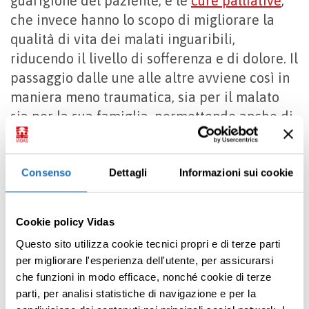
guarigione del paziente, e le
cure palliative
,
che invece hanno lo scopo di migliorare la
qualità di vita dei malati inguaribili,
riducendo il livello di sofferenza e di dolore. Il
passaggio dalle une alle altre avviene così in
maniera meno traumatica, sia per il malato
sia per la sua famiglia, permettendo anche di
preparare il domicilio all’arrivo del paziente
prima che venga dimesso dall’ospedale.
Consenso
Dettagli
Informazioni sui cookie
Per maggiori informazioni sui
servizi di
assistenza VIDAS
, è possibile telefonare al
Cookie policy Vidas
numero 023008081 oppure consultare
la
sezione Contatti >>
Questo sito utilizza cookie tecnici propri e di terze parti
per migliorare l'esperienza dell'utente, per assicurarsi
che funzioni in modo efficace, nonché cookie di terze
parti, per analisi statistiche di navigazione e per la
Condividi