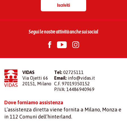
Iscriviti
Segui le nostre attività anche sui social
VIDAS
Tel:
02725111
Via Ojetti 66
Email:
info@vidas.it
20151, Milano
C.F. 97019350152
P.IVA: 14486940969
Dove forniamo assistenza
L’assistenza diretta viene fornita a Milano, Monza e
in 112 Comuni dell’hinterland.