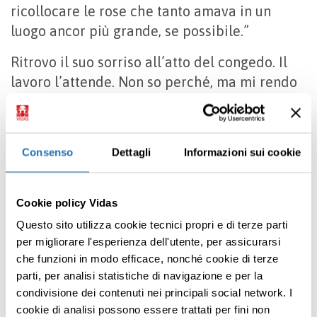
ricollocare le rose che tanto amava in un
luogo ancor più grande, se possibile.”
Ritrovo il suo sorriso all’atto del congedo. Il
lavoro l’attende. Non so perché, ma mi rendo
conto che non c’è niente da capire. Meglio:
capire che non c’è niente da capire.
Questo articolo è stato tratto dal Notiziario
Consenso
Dettagli
Informazioni sui cookie
VIDAS. Leggi l’ultimo cliccando QUI
Cookie policy Vidas
Condividi
Questo sito utilizza cookie tecnici propri e di terze parti
per migliorare l'esperienza dell'utente, per assicurarsi
che funzioni in modo efficace, nonché cookie di terze
parti, per analisi statistiche di navigazione e per la
condivisione dei contenuti nei principali social network. I
Premi INVIO per cercare o ESC per uscire
cookie di analisi possono essere trattati per fini non
Torna alle novità