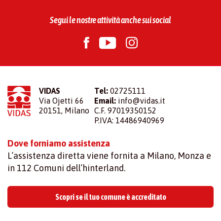
Segui le nostre attività anche sui social
VIDAS
Tel:
02725111
Via Ojetti 66
Email:
info@vidas.it
20151, Milano
C.F. 97019350152
P.IVA: 14486940969
Dove forniamo assistenza
L’assistenza diretta viene fornita a Milano, Monza e
in 112 Comuni dell’hinterland.
Scopri se il tuo comune è accreditato